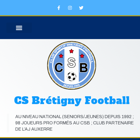
Aller
F
I
T
au
a
n
w
c
s
i
contenu
e
t
t
b
a
t
o
g
e
o
r
r
k
a
SECTION SPORTIVE SCOLAIRE
JOUEURS FORMES AU CLUB
-
m
f
CS Brétigny Football
AU NIVEAU NATIONAL (SENIORS/JEUNES) DEPUIS 1992 ;
98 JOUEURS PRO FORMÉS AU CSB ; CLUB PARTENAIRE
DE L’AJ AUXERRE