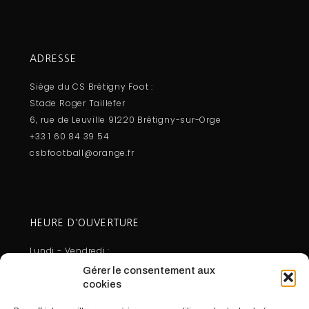
ADRESSE
Siège du CS Brétigny Foot :
Stade Roger Taillefer
6, rue de Leuville 91220 Brétigny-sur-Orge
+33 1 60 84 39 54
csbfootball@orange.fr
HEURE D'OUVERTURE
Lundi - Vendredi :
10:00 - 12:30
Gérer le consentement aux
14:00 - 17:30
cookies
Mercredi - Samedi - Dimanche :