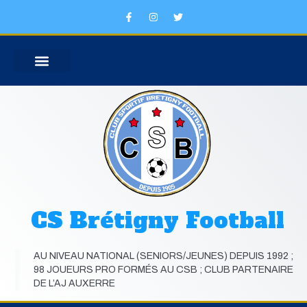
Aller
F
I
T
au
a
n
w
c
s
i
contenu
e
t
t
b
a
t
o
g
e
o
r
r
k
a
SECTION SPORTIVE SCOLAIRE
JOUEURS FORMES AU CLUB
-
m
f
CS Brétigny Football
AU NIVEAU NATIONAL (SENIORS/JEUNES) DEPUIS 1992 ;
98 JOUEURS PRO FORMÉS AU CSB ; CLUB PARTENAIRE
DE L’AJ AUXERRE