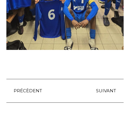
Précédent
Sui
PRÉCÈDENT
SUIVANT