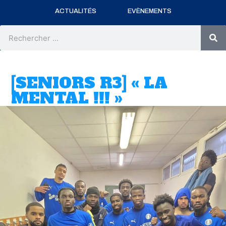
ACTUALITÉS
EVÈNEMENTS
Rechercher
[SENIORS R3] « LA
MENTAL !!! »